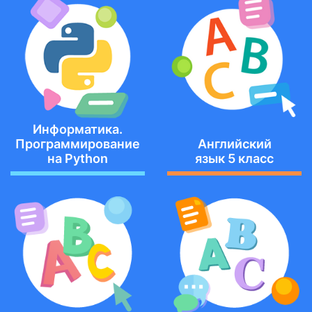
Информатика.
Программирование
Английский
на Python
язык 5 класс