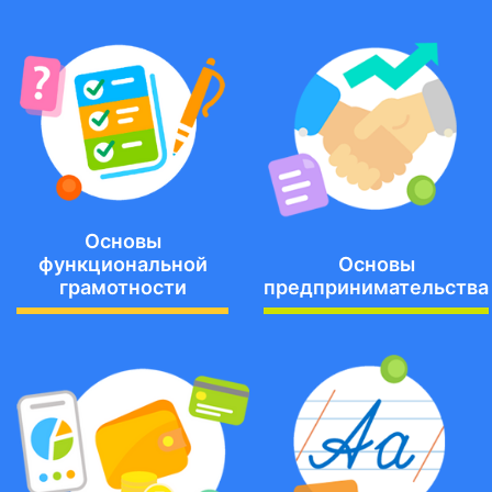
Основы
функциональной
Основы
грамотности
предпринимательства