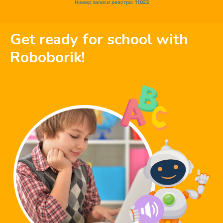
Номер записи реестра:
11023
Get ready for school with
Roboborik!