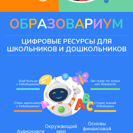
О
Б
Р
А
З
О
В
А
Р
И
У
М
ЦИФРОВЫЕ РЕСУРСЫ ДЛЯ
ШКОЛЬНИКОВ И ДОШКОЛЬНИКОВ
Знай больше
Get ready for school
с Робобориком!
with Roboborik!
Стань школьником
Студия знаний
с Робобориком!
Робоборика
Основы
Окружающий
финансовой
Аудиокниги
мир