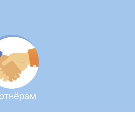
ртнёрам