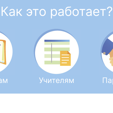
Как это работает?
ам
Учителям
Па